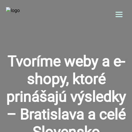
Menu
DOMOV
Tvoríme weby a e-
O NÁS
shopy, ktoré
SLUŽBY
GALÉRIA
prinášajú výsledky
REFERENCIE
– Bratislava a celé
BLOG