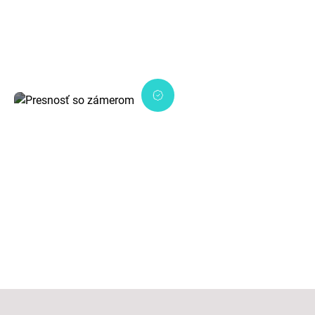
Každé rozhodnutie je podložené dátami a
zamerané na viditeľný výsledok.
Presnosť so zámerom
Dôsledné prevedenie, ktoré presne ladí s
cieľom projektu.