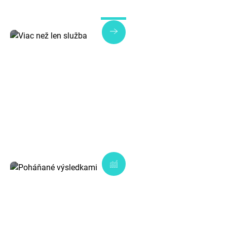
Viac než len služba
Každé riešenie je navrhnuté tak, aby prinášalo
skutočnú hodnotu, nielen splnenie úlohy.
Poháňané výsledkami