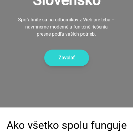
Slovensko
KONTAKT
Spoľahnite sa na odborníkov z Web pre teba –
0902 242 632
navrhneme moderné a funkčné riešenia
presne podľa vašich potrieb.
Zavolať
Ako všetko spolu funguje